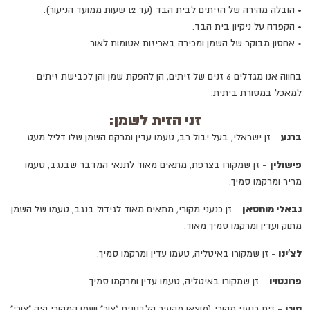
•
הובלה מהירה של הזיתים לבית הבד (עד 12 שעות ממועד הניעור).
•
הקפדה על ניקיון בית הבד.
•
אחסון מבוקר של השמן ומכירה באריזות אטומות לאור.
בחווה אנו מגדלים 6 זנים של זיתים, הן להפקת שמן והן לכבישת זיתים
למאכל במסורת ביתית.
זני הזית לשמן:
ברנע
- זן ישראלי, בעל יבול רב, טעמו עדין ומרקם השמן שלו דליל מעט.
פישולין
- זן שמקורו בצרפת, מתאים מאוד לתנאי המדבר שבנגב, טעמו
מריר ומרקמו סמיך.
נבאלי מוחסאן
- זן כנעני מקורי, מתאים מאוד לגידול בנגב, טעמו של השמן
מתוק ועדין ומרקמו סמיך מאוד.
לצ'ינו
- זן שמקורו באיטליה, טעמו עדין ומרקמו סמיך.
פרונטויו
- זן שמקורו באיטליה, טעמו עדין ומרקמו סמיך.
סורי
- זית כנעני מקורי (מוצאו מהעיר הלבנונית "צור" ושמו המקורי היה "צורי"