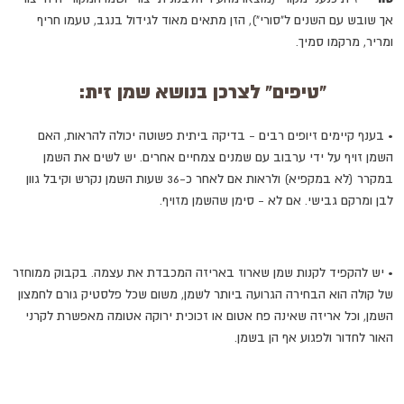
אך שובש עם השנים ל"סורי"), הזן מתאים מאוד לגידול בנגב, טעמו חריף
ומריר, מרקמו סמיך.
"טיפים" לצרכן בנושא שמן זית:
•
בענף קיימים זיופים רבים - בדיקה ביתית פשוטה יכולה להראות, האם
השמן זויף על ידי ערבוב עם שמנים צמחיים אחרים. יש לשים את השמן
במקרר (לא במקפיא) ולראות אם לאחר כ-36 שעות השמן נקרש וקיבל גוון
לבן ומרקם גבישי. אם לא - סימן שהשמן מזויף.
•
יש להקפיד לקנות שמן שארוז באריזה המכבדת את עצמה. בקבוק ממוחזר
של קולה הוא הבחירה הגרועה ביותר לשמן, משום שכל פלסטיק גורם לחמצון
השמן, וכל אריזה שאינה פח אטום או זכוכית ירוקה אטומה מאפשרת לקרני
האור לחדור ולפגוע אף הן בשמן.